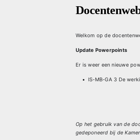
Ga
Docentenwe
naar
inhoud
Welkom op de docentenw
Update Powerpoints
Er is weer een nieuwe po
IS-MB-GA 3 De werk
Op het gebruik van de do
gedeponeerd bij de Kame