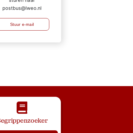
postbus@lweo.nl
Stuur e-mail
egrippenzoeker