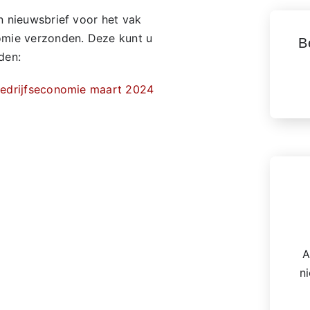
n nieuwsbrief voor het vak
omie verzonden. Deze kunt u
B
den:
bedrijfseconomie maart 2024
A
n