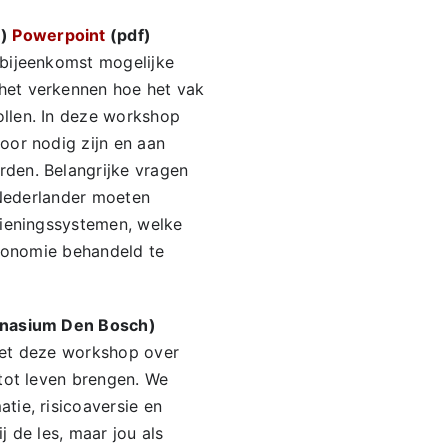
E)
Powerpoint
(pdf)
 bijeenkomst mogelijke
het verkennen hoe het vak
llen. In deze workshop
oor nodig zijn en aan
den. Belangrijke vragen
 Nederlander moeten
zieningssystemen, welke
 economie behandeld te
ymnasium Den Bosch)
 met deze workshop over
tot leven brengen. We
tie, risicoaversie en
j de les, maar jou als