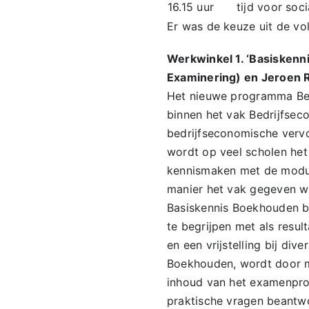
16.15 uur
tijd voor soc
Er was de keuze uit de vo
Werkwinkel 1. ‘Basiskenn
Examinering) en Jeroen
Het nieuwe programma Bedr
binnen het vak Bedrijfsec
bedrijfseconomische vervo
wordt op veel scholen he
kennismaken met de modul
manier het vak gegeven wo
Basiskennis Boekhouden be
te begrijpen met als resu
en een vrijstelling bij di
Boekhouden, wordt door m
inhoud van het examenpr
praktische vragen beantw