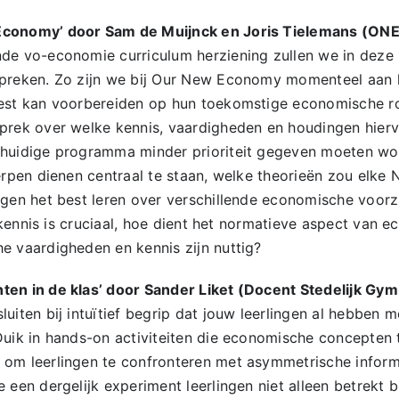
Economy’ door Sam de Muijnck en Joris Tielemans (ON
de vo-economie curriculum herziening zullen we in deze
spreken. Zo zijn we bij Our New Economy momenteel aan 
best kan voorbereiden op hun toekomstige economische ro
prek over welke kennis, vaardigheden en houdingen hierv
 huidige programma minder prioriteit gegeven moeten wor
werpen dienen centraal te staan, welke theorieën zou elke
ngen het best leren over verschillende economische voor
le kennis is cruciaal, hoe dient het normatieve aspect van
e vaardigheden en kennis zijn nuttig?
ten in de klas’ door Sander Liket (Docent Stedelijk G
luiten bij intuïtief begrip dat jouw leerlingen al hebben
Duik in hands-on activiteiten die economische concepten 
om leerlingen te confronteren met asymmetrische informa
 een dergelijk experiment leerlingen niet alleen betrekt bi