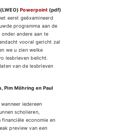
r (LWEO)
Powerpoint
(pdf)
het eerst geëxamineerd
nieuwde programma aan de
m onder andere aan te
andacht vooral gericht zal
ten we u zien welke
o lesbrieven belicht.
pdaten van de lesbrieven
s, Pim Möhring en Paul
 wanneer iedereen
unnen scholieren,
 financiële economie en
neak preview van een