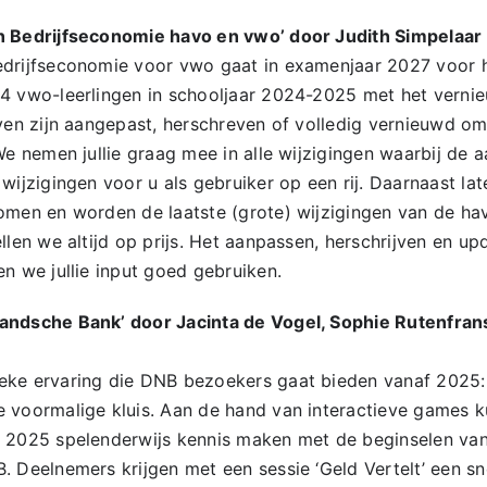
n Bedrijfseconomie havo en vwo’ door Judith Simpelaa
edrijfseconomie voor vwo gaat in examenjaar 2027 voor 
 4 vwo-leerlingen in schooljaar 2024-2025 met het ver
even zijn aangepast, herschreven of volledig vernieuwd o
We nemen jullie graag mee in alle wijzigingen waarbij de a
wijzigingen voor u als gebruiker op een rij. Daarnaast la
omen en worden de laatste (grote) wijzigingen van de hav
llen we altijd op prijs. Het aanpassen, herschrijven en u
n we jullie input goed gebruiken.
andsche Bank’ door Jacinta de Vogel, Sophie Rutenfran
eke ervaring die DNB bezoekers gaat bieden vanaf 2025:
 voormalige kluis. Aan de hand van interactieve games k
 2025 spelenderwijs kennis maken met de beginselen van
. Deelnemers krijgen met een sessie ‘Geld Vertelt’ een s