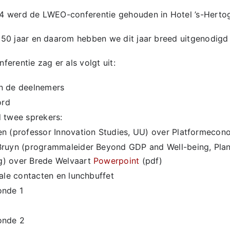
 werd de LWEO-conferentie gehouden in Hotel ’s-Herto
50 jaar en daarom hebben we dit jaar breed uitgenodigd 
erentie zag er als volgt uit:
n de deelnemers
ord
d twee sprekers:
en (professor Innovation Studies, UU) over Platformeco
Bruyn (programmaleider Beyond GDP and Well-being, Pla
) over Brede Welvaart
Powerpoint
(pdf)
iale contacten en lunchbuffet
onde 1
onde 2