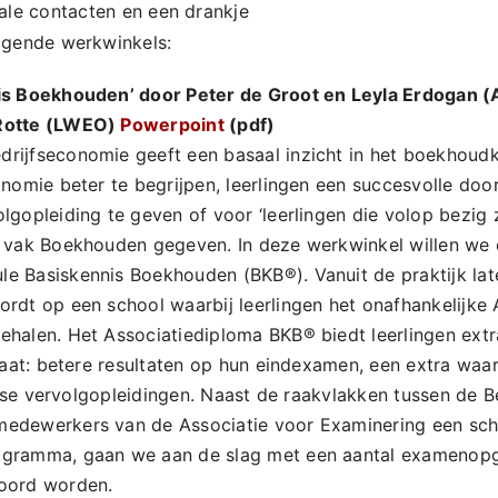
iale contacten en een drankje
lgende werkwinkels:
is Boekhouden’ door Peter de Groot en Leyla Erdogan (
 Rotte (LWEO)
Powerpoint
(pdf)
ijfseconomie geeft een basaal inzicht in het boekhoudk
onomie beter te begrijpen, leerlingen een succesvolle do
lgopleiding te geven of voor ‘leerlingen die volop bezig 
t vak Boekhouden gegeven. In deze werkwinkel willen we 
e Basiskennis Boekhouden (BKB®). Vanuit de praktijk lat
rdt op een school waarbij leerlingen het onafhankelijke
halen. Het Associatiediploma BKB® biedt leerlingen extr
ltaat: betere resultaten op hun eindexamen, een extra wa
verse vervolgopleidingen. Naast de raakvlakken tussen de 
edewerkers van de Associatie voor Examinering een sc
ogramma, gaan we aan de slag met een aantal examenop
oord worden.