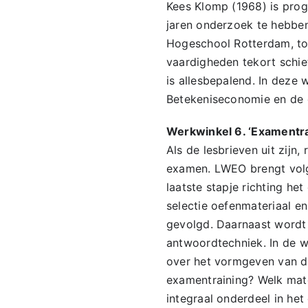
Kees Klomp (1968) is pro
jaren onderzoek te hebbe
Hogeschool Rotterdam, too
vaardigheden tekort schi
is allesbepalend. In deze
Betekeniseconomie en de d
Werkwinkel 6. ‘Examentr
Als de lesbrieven uit zijn
examen. LWEO brengt volge
laatste stapje richting h
selectie oefenmateriaal e
gevolgd. Daarnaast wordt
antwoordtechniek. In de 
over het vormgeven van d
examentraining? Welk mater
integraal onderdeel in het