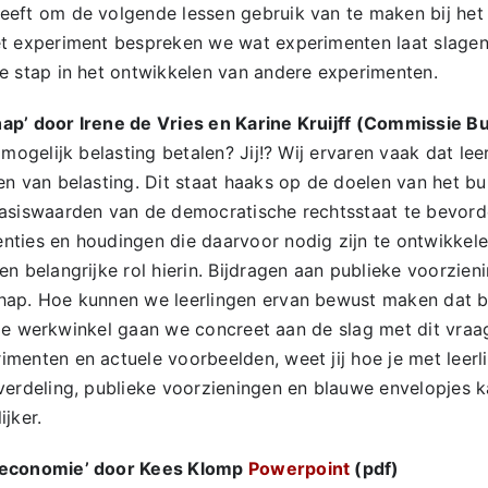
eft om de volgende lessen gebruik van te maken bij het 
t experiment bespreken we wat experimenten laat slagen o
e stap in het ontwikkelen van andere experimenten.
ap’ door Irene de Vries en Karine Kruijff (Commissie 
mogelijk belasting betalen? Jij!? Wij ervaren vaak dat leer
en van belasting. Dit staat haaks op de doelen van het b
asiswaarden van de democratische rechtsstaat te bevord
ties en houdingen die daarvoor nodig zijn te ontwikkel
n belangrijke rol hierin. Bijdragen aan publieke voorzien
hap. Hoe kunnen we leerlingen ervan bewust maken dat be
 deze werkwinkel gaan we concreet aan de slag met dit vra
menten en actuele voorbeelden, weet jij hoe je met leer
verdeling, publieke voorzieningen en blauwe envelopjes 
jker.
seconomie’ door Kees Klomp
Powerpoint
(pdf)