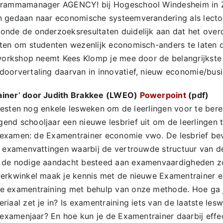
grammamanager AGENCY! bij Hogeschool Windesheim in Z
n gedaan naar economische systeemverandering als lecto
nde de onderzoeksresultaten duidelijk aan dat het over
eten om studenten wezenlijk economisch-anders te laten
 workshop neemt Kees Klomp je mee door de belangrijkst
oorvertaling daarvan in innovatief, nieuw economie/busi
ainer’ door Judith Brakkee (LWEO)
Powerpoint
(pdf)
, resten nog enkele lesweken om de leerlingen voor te ber
nd schooljaar een nieuwe lesbrief uit om de leerlingen t
et examen: de Examentrainer economie vwo. De lesbrief be
n examenvattingen waarbij de vertrouwde structuur van d
 de nodige aandacht besteed aan examenvaardigheden zo
werkwinkel maak je kennis met de nieuwe Examentrainer e
e examentraining met behulp van onze methode. Hoe ga 
iaal zet je in? Is examentraining iets van de laatste lesw
 examenjaar? En hoe kun je de Examentrainer daarbij effec