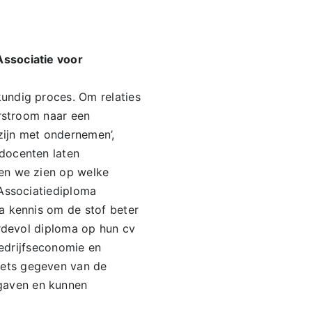
Associatie voor
undig proces. Om relaties
orstroom naar een
zijn met ondernemen’,
docenten laten
en we zien op welke
 Associatiediploma
a kennis om de stof beter
ardevol diploma op hun cv
Bedrijfseconomie en
hets gegeven van de
gaven en kunnen