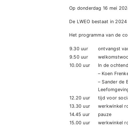
Op donderdag 16 mei 2024
De LWEO bestaat in 2024 
Het programma van de conf
9.30 uur
ontvangst va
9.50 uur
welkomstwo
10.00 uur
In de ochten
– Koen Frenk
– Sander de 
Leefomgeving
12.20 uur
tijd voor soc
13.30 uur
werkwinkel r
14.45 uur
pauze
15.00 uur
werkwinkel r