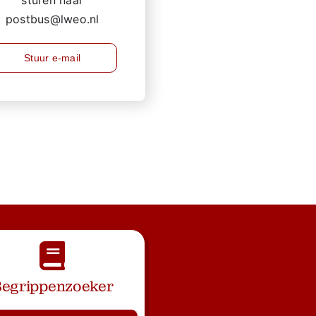
postbus@lweo.nl
Stuur e-mail
egrippenzoeker