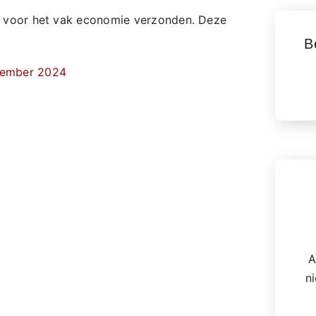
f voor het vak economie verzonden. Deze
B
cember 2024
A
n