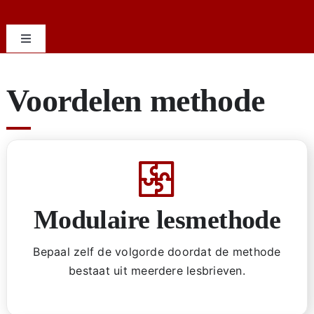
Toggle
Navigation
Top
Voordelen methode
Lesgeven op papier
Papier + Digitaal
Modulaire lesmethode
Volledig digitaal
Bepaal zelf de volgorde doordat de methode
Voor docenten
bestaat uit meerdere lesbrieven.
Overzicht lesbrieven