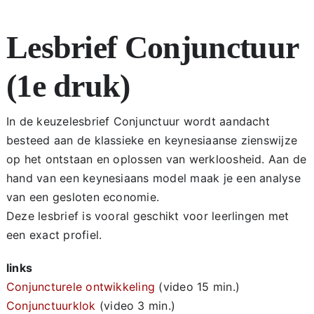
Top
Lesbrief Conjunctuur
Hoofdstuk 1
(1e druk)
Hoofdstuk 2
In de keuzelesbrief Conjunctuur wordt aandacht
besteed aan de klassieke en keynesiaanse zienswijze
Hoofdstuk 3
op het ontstaan en oplossen van werkloosheid. Aan de
hand van een keynesiaans model maak je een analyse
van een gesloten economie.
Hoofdstuk 4
Deze lesbrief is vooral geschikt voor leerlingen met
een exact profiel.
Extra oefenopgaven
links
Conjuncturele ontwikkeling
(video 15 min.)
Begrippenzoeker
Conjunctuurklok
(video 3 min.)