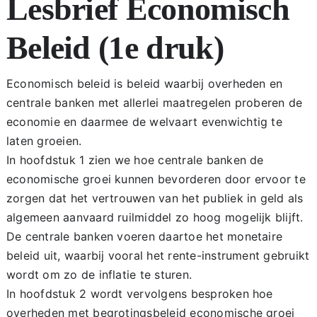
Lesbrief Economisch
Hoofdstuk 1
Beleid (1e druk)
Hoofdstuk 2
Economisch beleid is beleid waarbij overheden en
centrale banken met allerlei maatregelen proberen de
Hoofdstuk 3
economie en daarmee de welvaart evenwichtig te
laten groeien.
In hoofdstuk 1 zien we hoe centrale banken de
Hoofdstuk 4
economische groei kunnen bevorderen door ervoor te
zorgen dat het vertrouwen van het publiek in geld als
Begrippenzoeker
algemeen aanvaard ruilmiddel zo hoog mogelijk blijft.
De centrale banken voeren daartoe het monetaire
beleid uit, waarbij vooral het rente-instrument gebruikt
wordt om zo de inflatie te sturen.
In hoofdstuk 2 wordt vervolgens besproken hoe
overheden met begrotingsbeleid economische groei