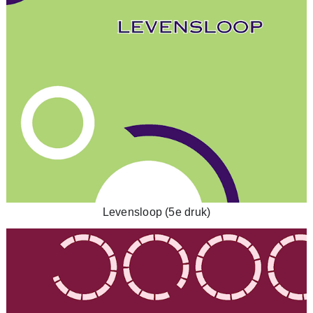
Levensloop (5e druk)