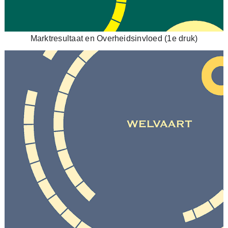
Marktresultaat en Overheidsinvloed (1e druk)