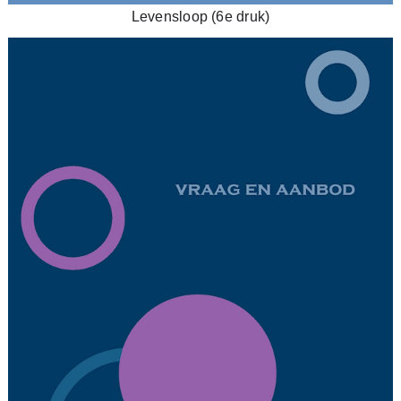
Levensloop (6e druk)